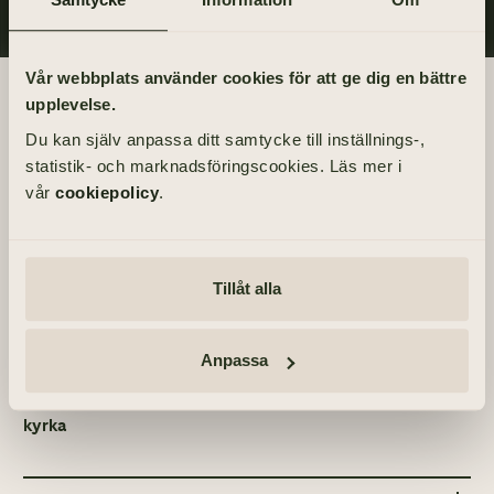
Vår webbplats använder cookies för att ge dig en bättre
Begravningsdagen
upplevelse.
Du kan själv anpassa ditt samtycke till inställnings-,
BEGRAVNING
statistik- och marknadsföringscookies. Läs mer i
Onsdag 5 maj 2021
vår
cookiepolicy
.
kl 13.30
PLATS
Tillåt alla
Vallda kyrka
Vallda Kyrkbyväg 8, 43490 Vallda
Anpassa
ÖVRIGA TILLFÄLLEN
Tacksägelse – onsdag 21 april 2021, kl 16.00 – Vallda
kyrka