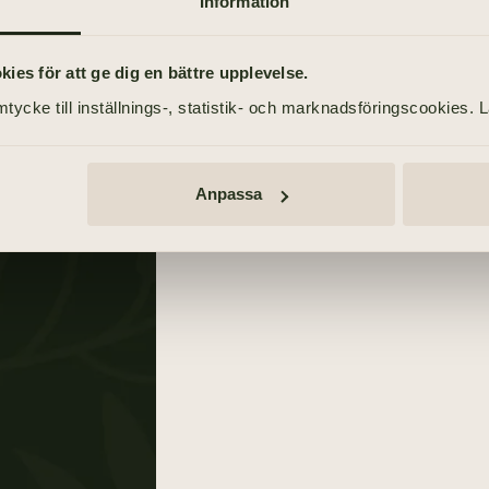
Information
TIDNINGSANNONSER
Webbannons
es för att ge dig en bättre upplevelse.
6 februari 2021
tycke till inställnings-, statistik- och marknadsföringscookies. 
son
Anpassa