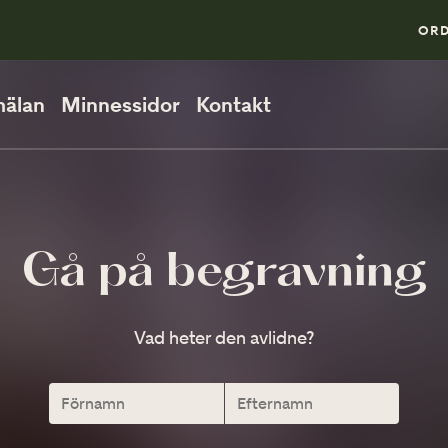
0
ORD
älan
Minnessidor
Kontakt
PÅ BEGRAVNINGEN
Så går en begravning till
Gå på begravning
När ska man vara på plats?
Vad heter den avlidne?
Direktsänd begravning
VID MINNESSTUNDEN