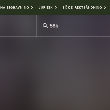
NA BEGRAVNING
JURIDIK
SÖK DIREKTSÄNDNING
Sök
Var sitter man i kyrkan?
Hålla tal vid begravning