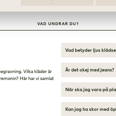
Barn på begravning
VAD UNDRAR DU?
Vad betyder ljus klädse
Kanske har du läst att anhör
klädseln är valfri, och att 
Är det okej med jeans?
 begravning. Vilka kläder är
färger. För de allra flesta s
remonin? Här har vi samlat
att ha på dig.
Nuförtiden är jeans ett pl
och välvårdade jeans kan du
När ska jag vara på pl
familjen klär sig så. För att
LÄS MER
par svarta eller mörkt blå j
Precis som vid alla sammank
för sent. En kvart före utsa
Kan jag ha skor med öp
hinner du i god tid slå dig 
LÄS MER