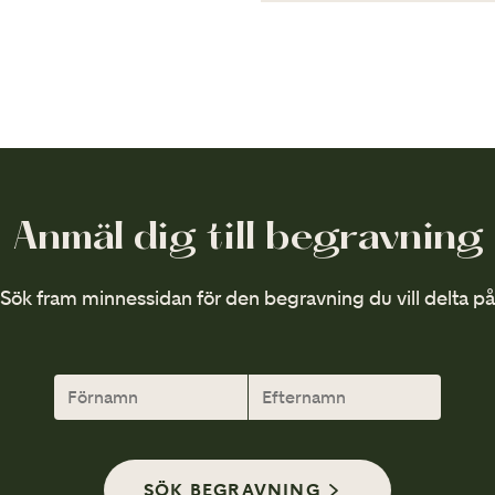
hjälper dig tillrätta.
Skorna ska passa till de kläd
Svarta och välputsade fins
LÄS MER
LÄS MER
Anmäl dig till begravning
Sök fram minnessidan för den begravning du vill delta på
SÖK BEGRAVNING