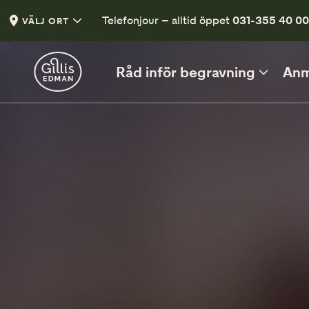
Telefonjour – alltid öppet
031-355 40 0
VÄLJ ORT
Råd inför begravning
Anm
INFÖR BEGRAVNINGEN
Vad kan du säga och göra?
Vett och etikett vid begravning
Klädsel på begravning
En liten guide
Tänd ett ljus
Tänd ett ljus och lämna en hälsning