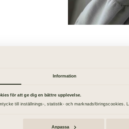
Så här går e
Begravningsdagen är ofta fy
Information
planerat. Har du aldrig ti
att förbereda sig genom att 
es för att ge dig en bättre upplevelse.
tycke till inställnings-, statistik- och marknadsföringscookies. 
Så går en begravning t
Hålla tal vid begravni
Anpassa