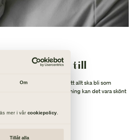
n begravning till
lld av sorg och stress över att allt ska bli som
Om
digare varit med om en begravning kan det vara skönt
läsa lite mer här.
Läs mer i vår
cookiepolicy
.
ill
ng
Tillåt alla