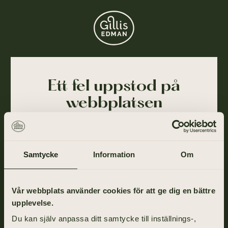
Ett fel uppstod på
webbplatsen
Ajdå! Vår webbplats stötte på ett tillfälligt fel och
kunde inte slutföra din förfrågan. Felet har blivit
rapporterat till oss och vi arbetar på att lösa det så
Samtycke
Information
Om
snart som möjligt.
Gå tillbaka till startsidan om du vill fortsätta ditt
Vår webbplats använder cookies för att ge dig en bättre
besök eller ring oss på
031-355 40 00
.
upplevelse.
Du kan själv anpassa ditt samtycke till inställnings-,
TILL STARTSIDAN