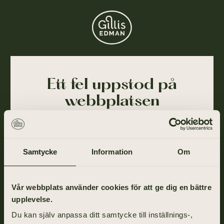
Ett fel uppstod på
webbplatsen
Ajdå! Vår webbplats stötte på ett tillfälligt fel och
kunde inte slutföra din förfrågan. Felet har blivit
rapporterat till oss och vi arbetar på att lösa det så
Samtycke
Information
Om
snart som möjligt.
Gå tillbaka till startsidan om du vill fortsätta ditt
Vår webbplats använder cookies för att ge dig en bättre
besök eller ring oss på
031-355 40 00
.
upplevelse.
Du kan själv anpassa ditt samtycke till inställnings-,
TILL STARTSIDAN