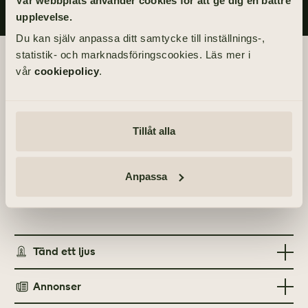
Vår webbplats använder cookies för att ge dig en bättre
upplevelse.
Du kan själv anpassa ditt samtycke till inställnings-,
statistik- och marknadsföringscookies. Läs mer i
Begravningsdagen
vår
cookiepolicy
.
BEGRAVNING
Fredag 1 oktober 2021
kl 11.30
Tillåt alla
PLATS
Anpassa
S:t Lukas kapell
Sven Brolids Väg 25, 414 73 Göteborg
Tänd ett ljus
Annonser
TÄND ETT LJUS