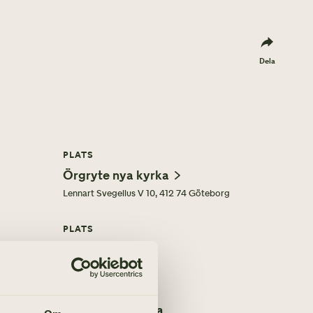
Dela
PLATS
Örgryte nya kyrka
Lennart Svegelius V 10, 412 74 Göteborg
PLATS
Aludden
1, kl 11.00 – Härlanda kyrka