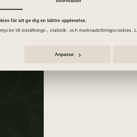
Information
es för att ge dig en bättre upplevelse.
Tänd ett ljus
tycke till inställnings-, statistik- och marknadsföringscookies. 
Annonser
TÄND ETT LJUS
Anpassa
TIDNINGSANNONSER
Göteborgs-Posten
17 juli 2021
Blekinge Läns Tidning + Baromet
17 juli 2021