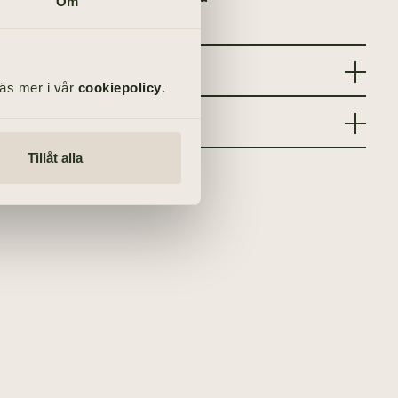
Om
Läs mer i vår
cookiepolicy
.
Tillåt alla
ern