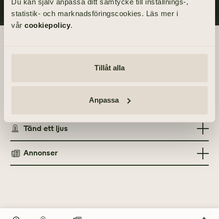
Du kan själv anpassa ditt samtycke till inställnings-,
statistik- och marknadsföringscookies. Läs mer i
vår
cookiepolicy
.
Begravningsdagen
Tillåt alla
Akten äger rum inom kretsen av de närmaste.
Anpassa
Info
MINNESGÅVOR
Tänd ett ljus
Lungcancerföreningen
Annonser
TÄND ETT LJUS
TIDNINGSANNONSER
Göteborgs-Posten
29 maj 2021