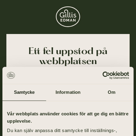
Ett fel uppstod på
webbplatsen
Ajdå! Vår webbplats stötte på ett tillfälligt fel och
kunde inte slutföra din förfrågan. Felet har blivit
rapporterat till oss och vi arbetar på att lösa det så
Samtycke
Information
Om
snart som möjligt.
Gå tillbaka till startsidan om du vill fortsätta ditt
Vår webbplats använder cookies för att ge dig en bättre
besök eller ring oss på
031-355 40 00
.
upplevelse.
Du kan själv anpassa ditt samtycke till inställnings-,
TILL STARTSIDAN