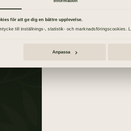
Information
TIDNINGSANNONSER
Bohusläningen
es för att ge dig en bättre upplevelse.
7 augusti 2021
nsson
tycke till inställnings-, statistik- och marknadsföringscookies. 
Anpassa