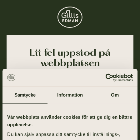
Ett fel uppstod på
webbplatsen
Ajdå! Vår webbplats stötte på ett tillfälligt fel och
kunde inte slutföra din förfrågan. Felet har blivit
rapporterat till oss och vi arbetar på att lösa det så
Samtycke
Information
Om
snart som möjligt.
Gå tillbaka till startsidan om du vill fortsätta ditt
Vår webbplats använder cookies för att ge dig en bättre
besök eller ring oss på
031-355 40 00
.
upplevelse.
Du kan själv anpassa ditt samtycke till inställnings-,
TILL STARTSIDAN