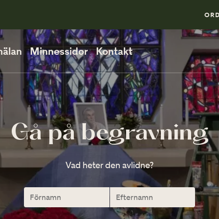
0
ORD
älan
Minnessidor
Kontakt
PÅ BEGRAVNINGEN
Så går en begravning till
Gå på begravning
När ska man vara på plats?
Vad heter den avlidne?
Direktsänd begravning
VID MINNESSTUNDEN