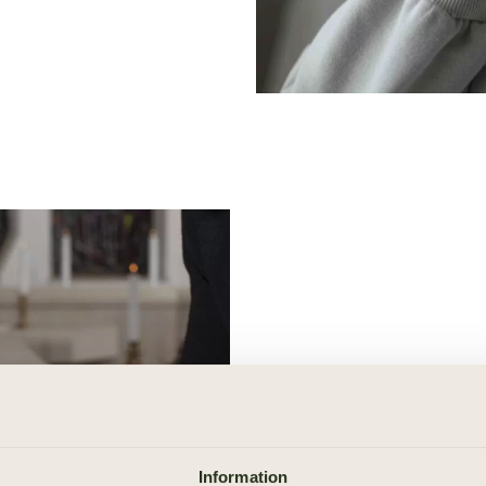
Så här går e
Begravningsdagen är ofta fy
Information