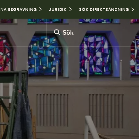
NA BEGRAVNING
JURIDIK
SÖK DIREKTSÄNDNING
Sök
Var sitter man i kyrkan?
Hålla tal vid begravning