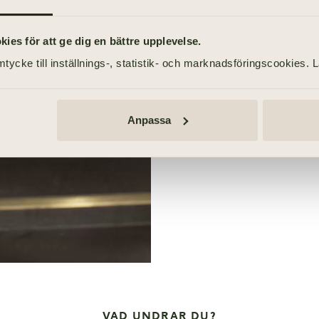
planerat. Har du aldrig ti
att förbereda sig genom att 
es för att ge dig en bättre upplevelse.
tycke till inställnings-, statistik- och marknadsföringscookies. 
Så går en begravning t
Hålla tal vid begravni
Anpassa
Barn på begravning
VAD UNDRAR DU?