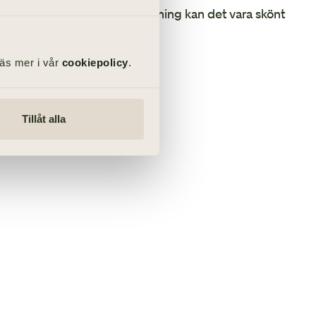
digare varit med om en begravning kan det vara skönt
läsa lite mer här.
Läs mer i vår
cookiepolicy
.
ill
ng
Tillåt alla