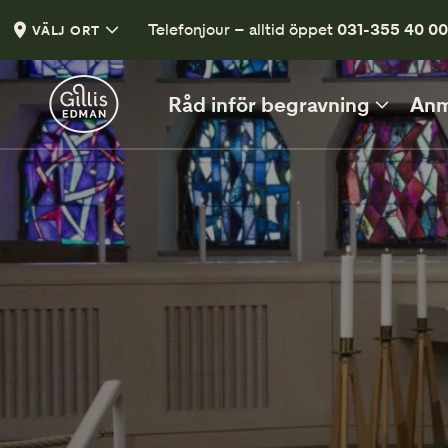
Telefonjour – alltid öppet
031-355 40 0
VÄLJ ORT
Råd inför begravning
Anm
INFÖR BEGRAVNINGEN
Vad kan du säga och göra?
Vett och etikett vid begravning
Klädsel på begravning
En liten guide
Tänd ett ljus
Tänd ett ljus och lämna en hälsning