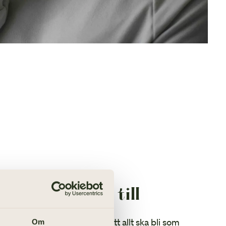
n begravning till
lld av sorg och stress över att allt ska bli som
Om