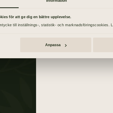
Information
Annonser
TÄND ETT LJUS
es för att ge dig en bättre upplevelse.
TIDNINGSANNONSER
erg
tycke till inställnings-, statistik- och marknadsföringscookies. 
Göteborgs-Posten
27 juni 2021
Norra Halland
Anpassa
29 juni 2021