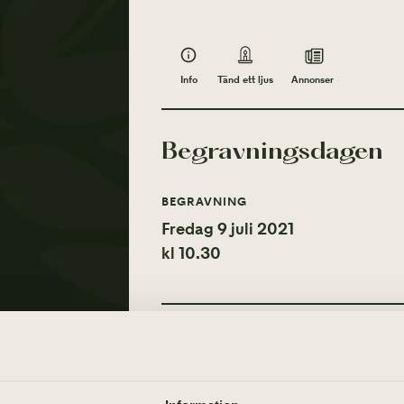
Info
Annonser
Tänd ett ljus
Begravningsdagen
BEGRAVNING
Fredag 9 juli 2021
kl 10.30
Info
MINNESGÅVOR
Tänd ett ljus
Sjöräddningssällskapet