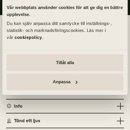
Vår webbplats använder cookies för att ge dig en bättre
upplevelse.
Du kan själv anpassa ditt samtycke till inställnings-,
Begravningsdagen
statistik- och marknadsföringscookies. Läs mer i
vår
cookiepolicy
.
BEGRAVNING
Fredag 28 maj 2021
kl 10.00
Tillåt alla
PLATS
Torslanda kyrka
Anpassa
Torslanda Kyrkväg, 423 32 Torslanda
Info
MINNESGÅVOR
Tänd ett ljus
Barncancerfonden