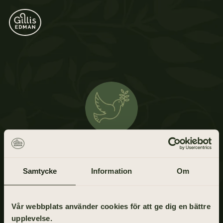
Birgit Lidström
Samtycke
Information
Om
10 februari 1913 - 22 november 2009
Vår webbplats använder cookies för att ge dig en bättre
upplevelse.