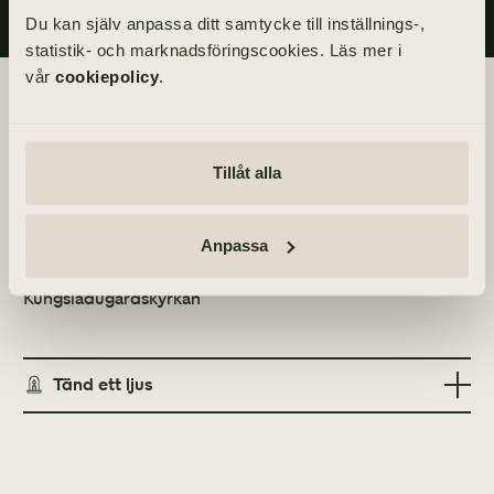
Du kan själv anpassa ditt samtycke till inställnings-,
statistik- och marknadsföringscookies. Läs mer i
vår
cookiepolicy
.
Begravningsdagen
BEGRAVNING
Tillåt alla
Tisdag 8 december 2009
kl 12.00
Anpassa
PLATS
Kungsladugårdskyrkan
Tänd ett ljus
TÄND ETT LJUS