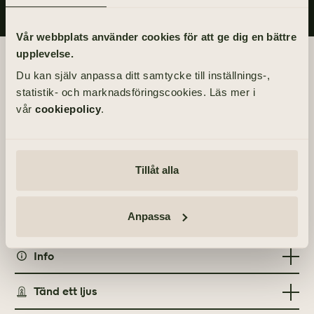
Vår webbplats använder cookies för att ge dig en bättre
upplevelse.
Begravningsdagen
Du kan själv anpassa ditt samtycke till inställnings-,
statistik- och marknadsföringscookies. Läs mer i
BEGRAVNING
vår
cookiepolicy
.
Torsdag 10 juni 2021
kl 11.00
Tillåt alla
PLATS
Kullings-Skövde kyrka i Vårgårda
Stockholmsvägen 29, 447 32 Vårgårda
Anpassa
Info
Tänd ett ljus