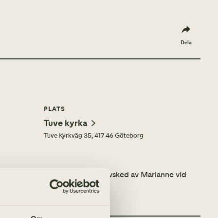
Dela
PLATS
Tuve kyrka
Tuve Kyrkväg 35, 417 46 Göteborg
maste. Alla är välkomna att ta avsked av Marianne vid
 begravningsgudstjänsten.