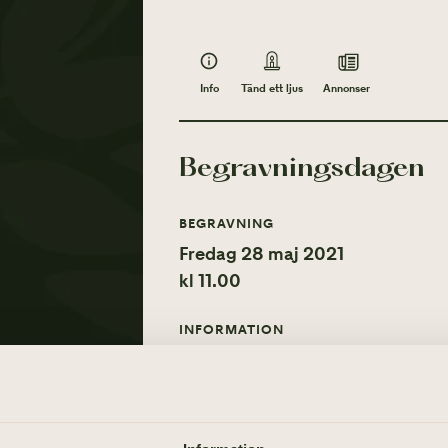
Info
Annonser
Tänd ett ljus
Begravningsdagen
BEGRAVNING
Fredag 28 maj 2021
kl 11.00
INFORMATION
Begravningen sker i kretsen av de när
gravsättningen som sker direkt efter