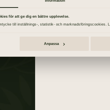
Information
Info
es för att ge dig en bättre upplevelse.
MINNESGÅVOR
Tänd ett ljus
kov
tycke till inställnings-, statistik- och marknadsföringscookies. 
Hjärt-Lungfonden
Annonser
TÄND ETT LJUS
Anpassa
TIDNINGSANNONSER
Göteborgs-Posten
8 maj 2021