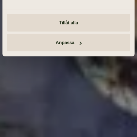
SÖK BEGRAVNING
Tillåt alla
Tänd ett ljus och lämna minnesord
Anmäl dig · Se vägbeskrivning
Anpassa