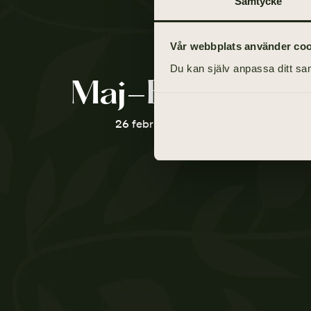
Samtycke
Vår webbplats använder cooki
Du kan själv anpassa ditt sam
Maj-Britt Thor
26 februari 1936 - 22 februari 2010