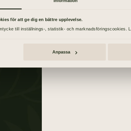
Information
Annonser
TÄND ETT LJUS
es för att ge dig en bättre upplevelse.
tycke till inställnings-, statistik- och marknadsföringscookies. 
TIDNINGSANNONSER
én
Göteborgs-Posten
6 mars 2010
Anpassa