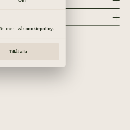
Om
Läs mer i vår
cookiepolicy
.
Tillåt alla