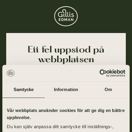
Ett fel uppstod på
webbplatsen
Ajdå! Vår webbplats stötte på ett tillfälligt fel och
kunde inte slutföra din förfrågan. Felet har blivit
rapporterat till oss och vi arbetar på att lösa det så
Samtycke
Information
Om
snart som möjligt.
Gå tillbaka till startsidan om du vill fortsätta ditt
Vår webbplats använder cookies för att ge dig en bättre
besök eller ring oss på
031-355 40 00
.
upplevelse.
Du kan själv anpassa ditt samtycke till inställnings-,
TILL STARTSIDAN