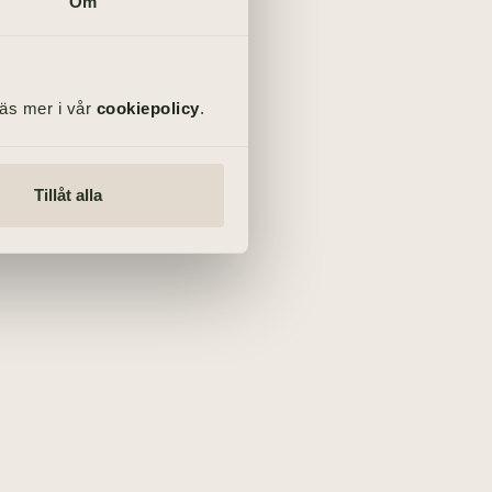
Om
Läs mer i vår
cookiepolicy
.
Tillåt alla