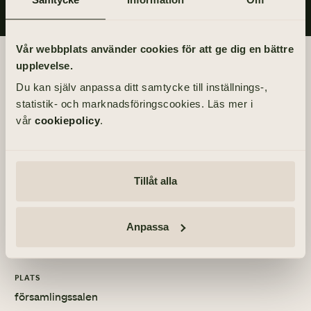
Vår webbplats använder cookies för att ge dig en bättre
Begravningsdagen
upplevelse.
Du kan själv anpassa ditt samtycke till inställnings-,
BEGRAVNING
statistik- och marknadsföringscookies. Läs mer i
Fredag 20 augusti 2010
vår
cookiepolicy
.
kl 13.30
PLATS
Tillåt alla
Grevegårdskyrkan
MINNESSTUND
Anpassa
Fredag 20 augusti 2010
PLATS
församlingssalen