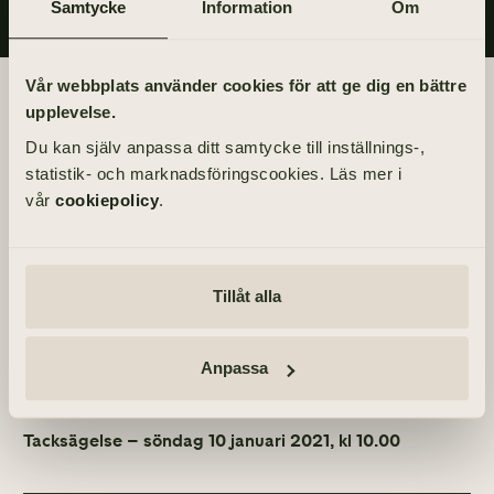
Samtycke
Information
Om
Vår webbplats använder cookies för att ge dig en bättre
Begravningsdagen
upplevelse.
Du kan själv anpassa ditt samtycke till inställnings-,
BEGRAVNING
statistik- och marknadsföringscookies. Läs mer i
Fredag 29 januari 2021
vår
cookiepolicy
.
kl 13.00
PLATS
Värö kyrka
Tillåt alla
Värö 17, 43265 Väröbacka
Anpassa
ÖVRIGA TILLFÄLLEN
Själaringning – fredag 8 januari 2021, kl 11.00
Tacksägelse – söndag 10 januari 2021, kl 10.00