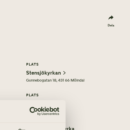
Dela
PLATS
Stensjökyrkan
Gunnebogatan 18, 431 66 Mölndal
PLATS
Gunnebo Slott
021, kl 11.00 – Fässbergs kyrka