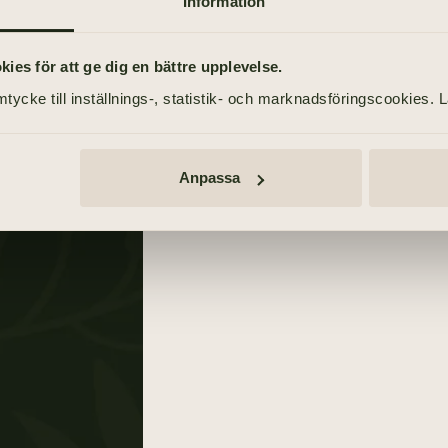
Information
Tacksägelse – söndag 20 juni 20
es för att ge dig en bättre upplevelse.
tycke till inställnings-, statistik- och marknadsföringscookies. 
sson
Tänd ett ljus
Annonser
Anpassa
TÄND ETT LJUS
TIDNINGSANNONSER
Göteborgs-Posten
20 juni 2021
Sydsvenskan
20 juni 2021