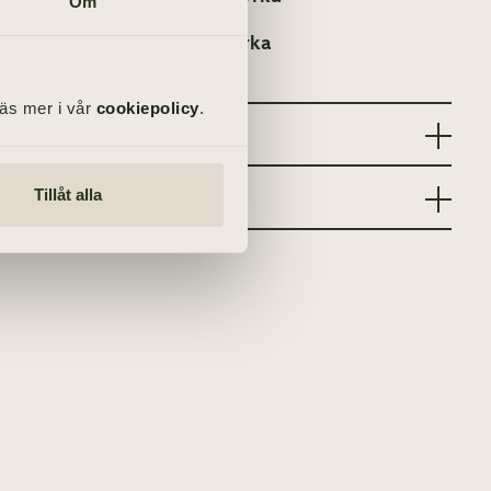
Om
21, kl 11.00 – Fässbergs kyrka
Läs mer i vår
cookiepolicy
.
Tillåt alla