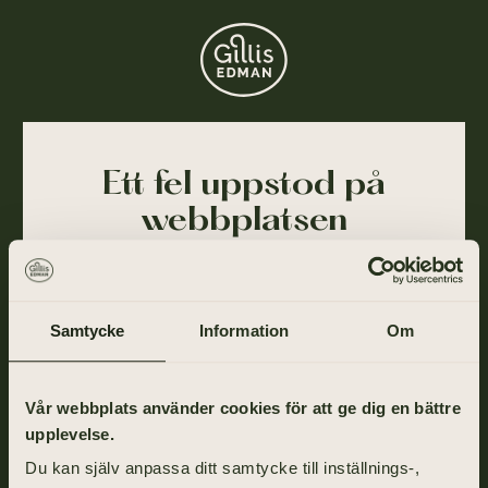
Ett fel uppstod på
webbplatsen
Ajdå! Vår webbplats stötte på ett tillfälligt fel och
kunde inte slutföra din förfrågan. Felet har blivit
rapporterat till oss och vi arbetar på att lösa det så
Samtycke
Information
Om
snart som möjligt.
Gå tillbaka till startsidan om du vill fortsätta ditt
Vår webbplats använder cookies för att ge dig en bättre
besök eller ring oss på
031-355 40 00
.
upplevelse.
Du kan själv anpassa ditt samtycke till inställnings-,
TILL STARTSIDAN