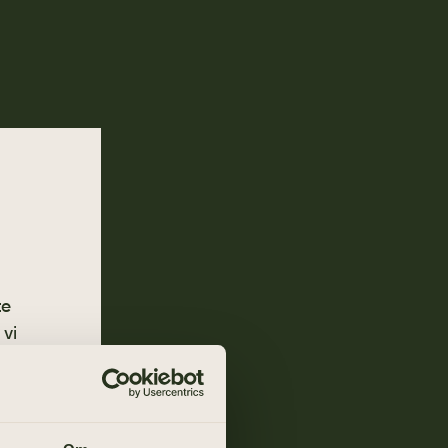
te
 vi
ng oss