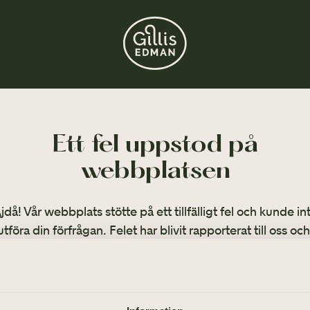
Ett fel uppstod på
webbplatsen
jdå! Vår webbplats stötte på ett tillfälligt fel och kunde in
utföra din förfrågan. Felet har blivit rapporterat till oss och
arbetar på att lösa det så snart som möjligt.
llbaka till startsidan om du vill fortsätta ditt besök eller ri
på
031-355 40 00
.