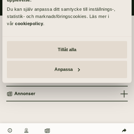
Du kan själv anpassa ditt samtycke till inställnings-,
statistik- och marknadsföringscookies. Läs mer i
vår
cookiepolicy
.
Begravningsdagen
Akten äger rum inom kretsen av de närmaste.
Tillåt alla
Info
Anpassa
MINNESGÅVOR
Tänd ett ljus
Hjärnfonden
Annonser
TÄND ETT LJUS
TIDNINGSANNONSER
Göteborgs-Posten
25 april 2021