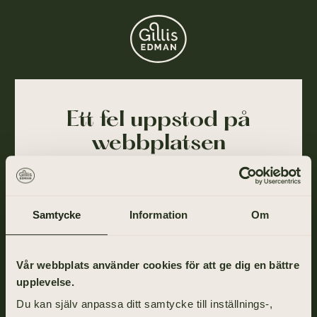
Ett fel uppstod på
webbplatsen
Ajdå! Vår webbplats stötte på ett tillfälligt fel och
kunde inte slutföra din förfrågan. Felet har blivit
rapporterat till oss och vi arbetar på att lösa det så
Samtycke
Information
Om
snart som möjligt.
Gå tillbaka till startsidan om du vill fortsätta ditt
Vår webbplats använder cookies för att ge dig en bättre
besök eller ring oss på
031-355 40 00
.
upplevelse.
Du kan själv anpassa ditt samtycke till inställnings-,
TILL STARTSIDAN