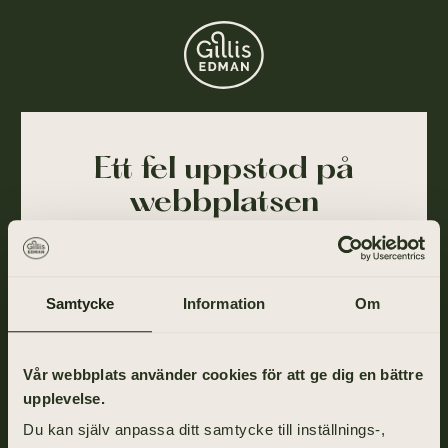
Ett fel uppstod på
webbplatsen
Ajdå! Vår webbplats stötte på ett tillfälligt fel och
kunde inte slutföra din förfrågan. Felet har blivit
rapporterat till oss och vi arbetar på att lösa det så
Samtycke
Information
Om
snart som möjligt.
Gå tillbaka till startsidan om du vill fortsätta ditt
Vår webbplats använder cookies för att ge dig en bättre
besök eller ring oss på
031-355 40 00
.
upplevelse.
Du kan själv anpassa ditt samtycke till inställnings-,
TILL STARTSIDAN