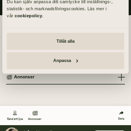
Du kan själv anpassa ditt samtycke till inställnings-,
statistik- och marknadsföringscookies. Läs mer i
vår
cookiepolicy
.
Begravningsdagen
Akten äger rum inom kretsen av de närmaste.
Tillåt alla
Anpassa
Tänd ett ljus
Annonser
TÄND ETT LJUS
TIDNINGSANNONSER
Göteborgs-Posten
11 april 2021
Göteborgs-Posten
2 maj 2021
Dela
Annonser
Tänd ett ljus