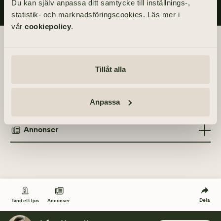
Du kan själv anpassa ditt samtycke till inställnings-,
statistik- och marknadsföringscookies. Läs mer i
vår
cookiepolicy
.
Begravningsdagen
Akten äger rum inom kretsen av de närmaste.
Tillåt alla
Anpassa
Tänd ett ljus
Annonser
TÄND ETT LJUS
TIDNINGSANNONSER
Göteborgs-Posten
2 maj 2021
Dela
Annonser
Tänd ett ljus