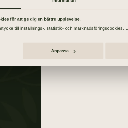
Information
TIDNINGSANNONSER
Göteborgs-Posten
es för att ge dig en bättre upplevelse.
2 maj 2021
én
tycke till inställnings-, statistik- och marknadsföringscookies. 
Anpassa