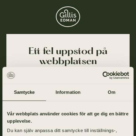
Ett fel uppstod på
webbplatsen
Ajdå! Vår webbplats stötte på ett tillfälligt fel och
kunde inte slutföra din förfrågan. Felet har blivit
rapporterat till oss och vi arbetar på att lösa det så
Samtycke
Information
Om
snart som möjligt.
Gå tillbaka till startsidan om du vill fortsätta ditt
Vår webbplats använder cookies för att ge dig en bättre
besök eller ring oss på
031-355 40 00
.
upplevelse.
Du kan själv anpassa ditt samtycke till inställnings-,
TILL STARTSIDAN