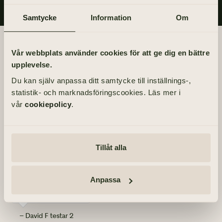
Samtycke
Information
Om
Begravningsdagen
Vår webbplats använder cookies för att ge dig en bättre
upplevelse.
Akten äger rum inom kretsen av de närmaste.
Du kan själv anpassa ditt samtycke till inställnings-,
statistik- och marknadsföringscookies. Läs mer i
Info
vår
cookiepolicy
.
MINNESGÅVOR
Tänd ett ljus
Hjärt-Lungfonden
Tillåt alla
TÄND ETT LJUS
Anpassa
David testar 2
– David F testar 2