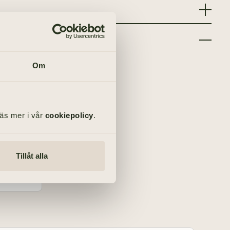
Om
a samtal vi haft under åren.
Läs mer i vår
cookiepolicy
.
Tillåt alla
a farväl.