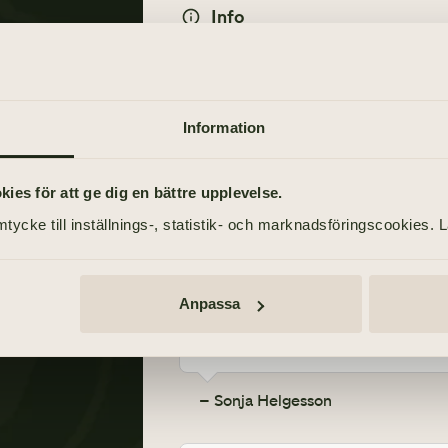
Info
MINNESGÅVOR
Tänd ett ljus
Läkare Utan Gränser
Information
TÄND ETT LJUS
es för att ge dig en bättre upplevelse.
on
Tack för alla trevliga och fin
tycke till inställnings-, statistik- och marknadsföringscookies. 
– Gunnel Bergstrand
Anpassa
Låt blommorna viska ett sist
– Sonja Helgesson