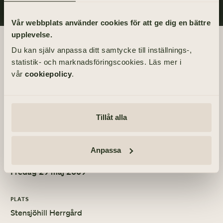
Vår webbplats använder cookies för att ge dig en bättre
upplevelse.
Begravningsdagen
Du kan själv anpassa ditt samtycke till inställnings-,
statistik- och marknadsföringscookies. Läs mer i
BEGRAVNING
vår
cookiepolicy
.
Fredag 29 maj 2009
kl 14.30
Tillåt alla
PLATS
Kikås kapell
Anpassa
MINNESSTUND
Fredag 29 maj 2009
PLATS
Stensjöhill Herrgård