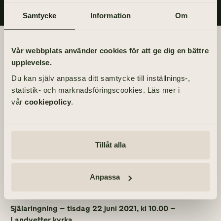
Samtycke
Information
Om
Begravningsdagen
Vår webbplats använder cookies för att ge dig en bättre
upplevelse.
BEGRAVNING
Du kan själv anpassa ditt samtycke till inställnings-,
Torsdag 8 juli 2021
statistik- och marknadsföringscookies. Läs mer i
kl 12.00
vår
cookiepolicy
.
PLATS
Landvetter kyrka
Kyrkvägen 5, 43832 Landvetter
Tillåt alla
ÖVRIGA TILLFÄLLEN
Anpassa
Tacksägelse – söndag 4 juli 2021, kl 18.00 –
Landvetter kyrka
Själaringning – tisdag 22 juni 2021, kl 10.00 –
Landvetter kyrka