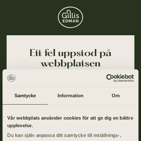
Ett fel uppstod på
webbplatsen
Ajdå! Vår webbplats stötte på ett tillfälligt fel och
kunde inte slutföra din förfrågan. Felet har blivit
rapporterat till oss och vi arbetar på att lösa det så
Samtycke
Information
Om
snart som möjligt.
Gå tillbaka till startsidan om du vill fortsätta ditt
Vår webbplats använder cookies för att ge dig en bättre
besök eller ring oss på
031-355 40 00
.
upplevelse.
Du kan själv anpassa ditt samtycke till inställnings-,
TILL STARTSIDAN