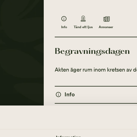
Info
Annonser
Tänd ett ljus
Begravningsdagen
Akten äger rum inom kretsen av d
Info
MINNESGÅVOR
Tänd ett ljus
Stadsmissionen Göteborg
Annonser
TÄND ETT LJUS