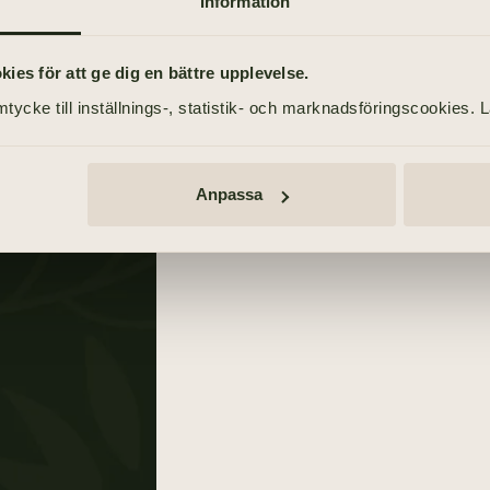
Information
TIDNINGSANNONSER
Göteborgs-Posten
es för att ge dig en bättre upplevelse.
n
18 april 2021
tycke till inställnings-, statistik- och marknadsföringscookies. 
Göteborgs-Posten
18 april 2021
Anpassa