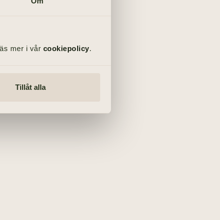
Om
Läs mer i vår
cookiepolicy
.
Tillåt alla