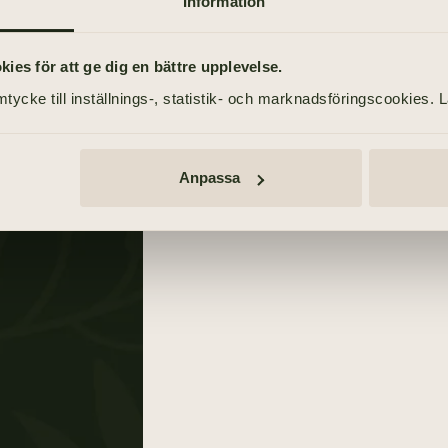
Information
2 maj 2021
es för att ge dig en bättre upplevelse.
tycke till inställnings-, statistik- och marknadsföringscookies. 
n
Anpassa