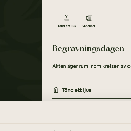
Annonser
Tänd ett ljus
Begravningsdagen
Akten äger rum inom kretsen av d
Tänd ett ljus
Annonser
TÄND ETT LJUS
TIDNINGSANNONSER
Göteborgs-Posten