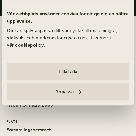
Vår webbplats använder cookies för att ge dig en bättre
upplevelse.
Begravningsdagen
Du kan själv anpassa ditt samtycke till inställnings-,
statistik- och marknadsföringscookies. Läs mer i
BEGRAVNING
vår
cookiepolicy
.
Tisdag 31 mars 2009
kl 13.00
Tillåt alla
PLATS
Björkekärrs kyrka
Anpassa
MINNESSTUND
Tisdag 31 mars 2009
PLATS
Församlingshemmet