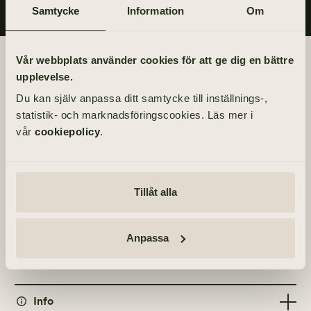
Samtycke
Information
Om
Begravningsdagen
Vår webbplats använder cookies för att ge dig en bättre
upplevelse.
BEGRAVNING
Du kan själv anpassa ditt samtycke till inställnings-,
Tisdag 4 maj 2021
statistik- och marknadsföringscookies. Läs mer i
kl 14.00
vår
cookiepolicy
.
PLATS
S:t Markus kapell
Tillåt alla
Sven Brolids Väg 25, 414 73 Göteborg
ÖVRIGA TILLFÄLLEN
Anpassa
Tacksägelse – torsdag 6 maj 2021, kl 11.00
Info