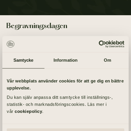
Begravningsdagen
Akten äger rum inom kretsen av de närmaste.
Samtycke
Information
Om
Info
Tänd ett ljus
Vår webbplats använder cookies för att ge dig en bättre
upplevelse.
TÄND ETT LJUS
Du kan själv anpassa ditt samtycke till inställnings-,
statistik- och marknadsföringscookies. Läs mer i
vår
cookiepolicy
.
Vila i Frid Mikael, Du stannade ofta till om jag 
var ute alltid några vänliga ord. Viola