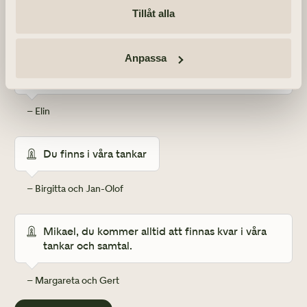
– Viola
Tillåt alla
Kommer minnas våra trevliga samtal och ditt 
Anpassa
omtänksamma sätt. Du var en fin människa som 
ville alla väl. Hoppas du har det bra där du är. 
– Elin
Du finns i våra tankar
– Birgitta och Jan-Olof
Mikael, du kommer alltid att finnas kvar i våra 
tankar och samtal.
– Margareta och Gert