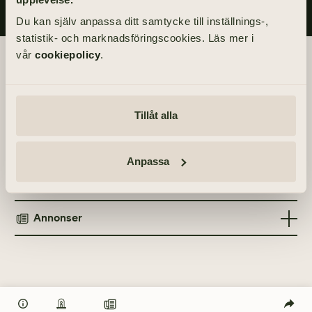
Du kan själv anpassa ditt samtycke till inställnings-,
statistik- och marknadsföringscookies. Läs mer i
vår
cookiepolicy
.
Begravningsdagen
Akten äger rum inom kretsen av de närmaste.
Tillåt alla
Info
Anpassa
MINNESGÅVOR
Tänd ett ljus
Stadsmissionen Göteborg
Annonser
TÄND ETT LJUS
TIDNINGSANNONSER
Göteborgs-Posten
11 april 2021