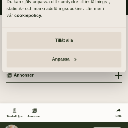
Du kan själv anpassa ditt samtycke till inställnings-,
statistik- och marknadsföringscookies. Läs mer i
vår
cookiepolicy
.
Begravningsdagen
Akten äger rum inom kretsen av de närmaste.
Tillåt alla
Anpassa
Tänd ett ljus
Annonser
TÄND ETT LJUS
TIDNINGSANNONSER
Göteborgs-Posten
24 april 2021
Dela
Annonser
Tänd ett ljus