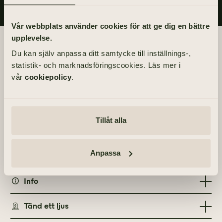
Vår webbplats använder cookies för att ge dig en bättre
upplevelse.
Begravningsdagen
Du kan själv anpassa ditt samtycke till inställnings-,
statistik- och marknadsföringscookies. Läs mer i
BEGRAVNING
vår
cookiepolicy
.
Fredag 5 mars 2021
kl 13.00
Tillåt alla
PLATS
Ansgarskyrkan
Enedalsvägen 4, 433 70 Sävedalen
Anpassa
Info
MINNESGÅVOR
Tänd ett ljus
Act Svenska kyrkan