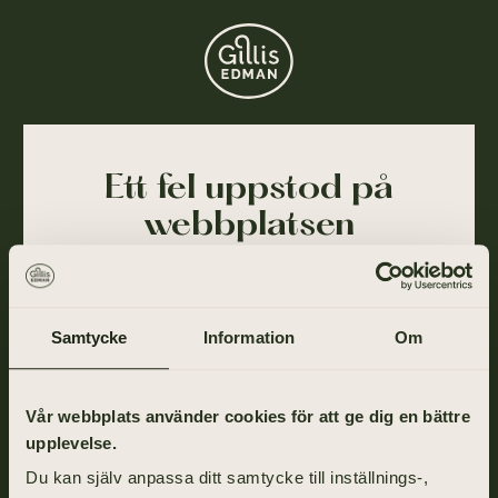
Ett fel uppstod på
webbplatsen
Ajdå! Vår webbplats stötte på ett tillfälligt fel och
kunde inte slutföra din förfrågan. Felet har blivit
rapporterat till oss och vi arbetar på att lösa det så
Samtycke
Information
Om
snart som möjligt.
Gå tillbaka till startsidan om du vill fortsätta ditt
Vår webbplats använder cookies för att ge dig en bättre
besök eller ring oss på
031-355 40 00
.
upplevelse.
Du kan själv anpassa ditt samtycke till inställnings-,
TILL STARTSIDAN