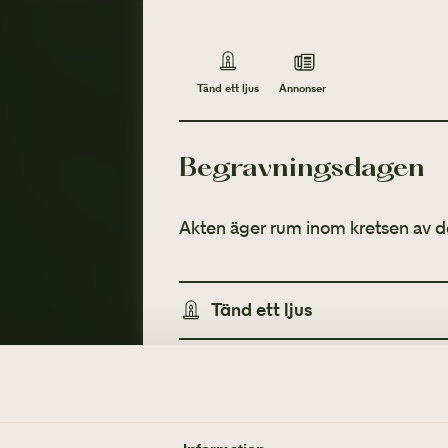
Annonser
Tänd ett ljus
Begravningsdagen
Akten äger rum inom kretsen av d
Tänd ett ljus
Annonser
TÄND ETT LJUS
TIDNINGSANNONSER
Göteborgs-Posten