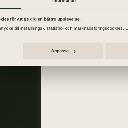
Information
24 januari 2021
es för att ge dig en bättre upplevelse.
tycke till inställnings-, statistik- och marknadsföringscookies. 
Anpassa