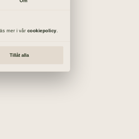
Om
Läs mer i vår
cookiepolicy
.
Tillåt alla