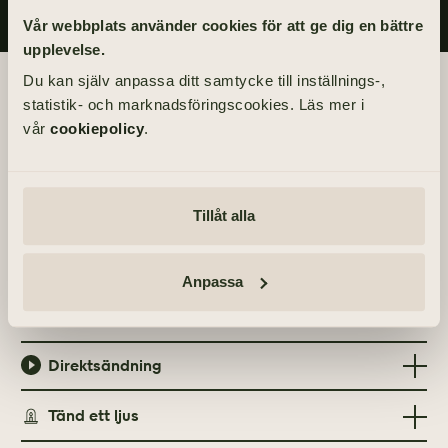
Vår webbplats använder cookies för att ge dig en bättre
upplevelse.
Du kan själv anpassa ditt samtycke till inställnings-,
Begravningsdagen
statistik- och marknadsföringscookies. Läs mer i
vår
cookiepolicy
.
BEGRAVNING
Onsdag 23 juni 2021
kl 13.00
Tillåt alla
PLATS
Råda kyrka
Anpassa
Kyrkvägen 41, 435 30 Mölnlycke
Direktsändning
Tänd ett ljus