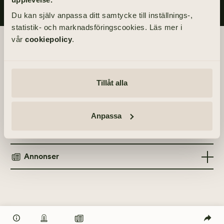
Du kan själv anpassa ditt samtycke till inställnings-,
statistik- och marknadsföringscookies. Läs mer i
vår
cookiepolicy
.
Begravningsdagen
Akten äger rum inom kretsen av de närmaste.
Tillåt alla
Info
Anpassa
MINNESGÅVOR
Tänd ett ljus
Cancerfonden
Annonser
TÄND ETT LJUS
TIDNINGSANNONSER
Göteborgs-Posten
10 januari 2021
Göteborgs-Posten